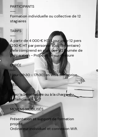
PARTICIPANTS
──
Formation individuelle ou collective de 12
stagiaires
TARIFS
──
À partir de 4 000 € H.T/ 1 jour pour 12 pers
(250 € HT par personne supplémentaire)
Cela comprend en plus une 1/2 journée de
préparation - Proposition sur-mesure
DURÉE
──
1 jour (9h30 - 17h30) en intra entreprise
LIEU
──
Chez le bénéficiaire ou à la charge du
bénéficiaire
MOYENS MOBILISÉS
──
Présentation et support de formation
projeté.
Ordinateur individuel et connexion Wifi.