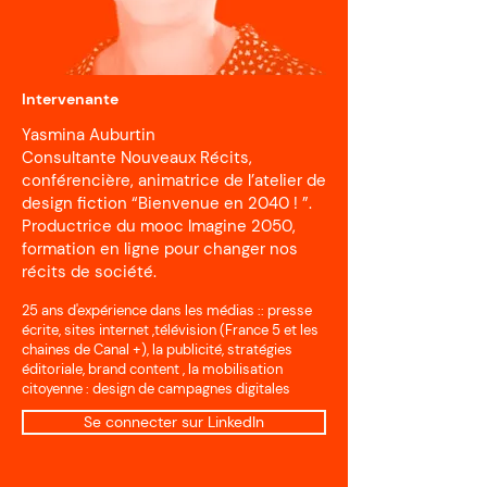
Intervenante
Yasmina Auburtin
Consultante Nouveaux Récits,
conférencière, animatrice de l’atelier de
design fiction “Bienvenue en 2040 ! ”.
Productrice du mooc Imagine 2050,
formation en ligne pour changer nos
récits de société.
25 ans d'expérience dans les médias :: presse
écrite, sites internet ,télévision (France 5 et les
chaines de Canal +), la publicité, stratégies
éditoriale, brand content , la mobilisation
citoyenne : design de campagnes digitales
Se connecter sur LinkedIn