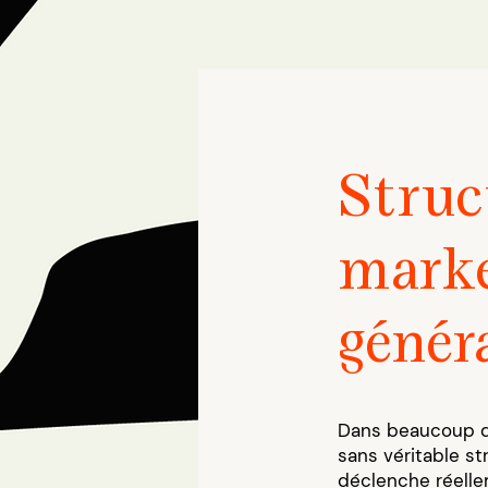
Struc
marke
génér
Dans beaucoup d’
sans véritable st
déclenche réelle