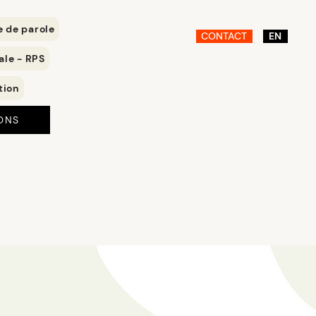
e de parole
CONTACT
EN
ale - RPS
tion
ONS