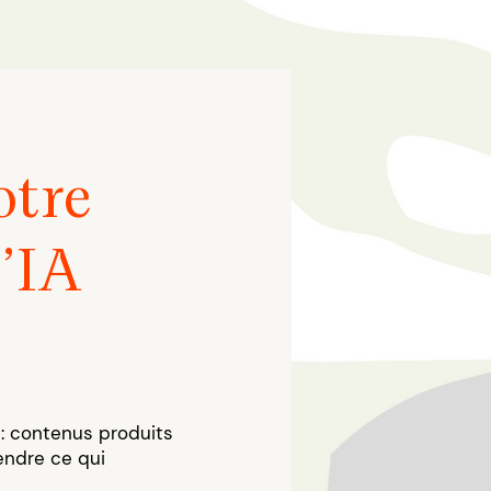
otre
l’IA
 : contenus produits
endre ce qui