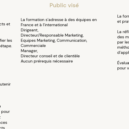
Public visé
La form
La formation s’adresse à des équipes en
et pra
cts et
France et à l’international
Dirigeant,
La réf
Directeur/Responsable Marketing,
des mi
ier les
Equipes Marketing, Communication,
par le
Commerciale
étape.
métho
Manager,
d’appl
Directeur conseil et de clientèle
Aucun prérequis nécessaire
Évalu
pour v
utenir
a
e pour
t
aces
cts.