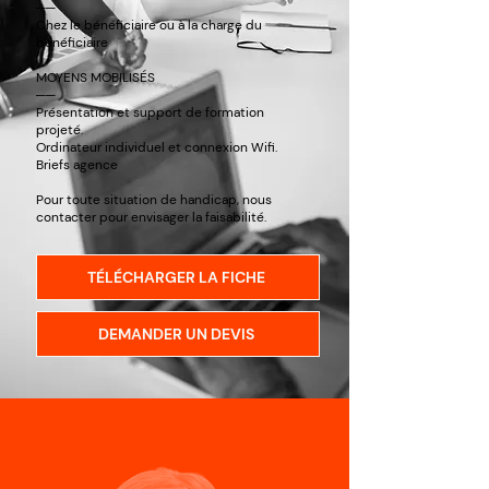
──
Chez le bénéficiaire ou à la charge du
bénéficiaire
MOYENS MOBILISÉS
──
Présentation et support de formation
projeté.
Ordinateur individuel et connexion Wifi.
Briefs agence
Pour toute situation de handicap, nous
contacter pour envisager la faisabilité.
TÉLÉCHARGER LA FICHE
DEMANDER UN DEVIS